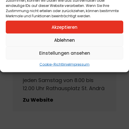
zustimmen, können wir Daten wie das Surfverhalten oder
am 15. Agosto 2026
eindeutige IDs auf dieser Website verarbeiten. Wenn Sie Ihre
Zustimmung nicht erteilen oder zurückziehen, können bestimmte
Merkmale und Funktionen beeinträchtigt werden.
Akzeptieren
Ablehnen
St. Andräer
Einstellungen ansehen
Wochenmarkt
Cookie-Richtlinie
Impressum
jeden Samstag von 8.00 bis
12.00 Uhr Rathausplatz St. Andrä
Zu Website