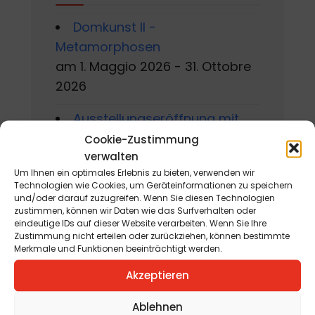
Domkunst II -
Metamorphosen
am 1. Maggio 2026 - 31. Ottobre
2026
Ausstellungseröffnung mit
Manfred Fabi, Christian Jaritz
Cookie-Zustimmung
verwalten
und Werner Steinhauser
Um Ihnen ein optimales Erlebnis zu bieten, verwenden wir
am 6. Agosto 2026
Technologien wie Cookies, um Geräteinformationen zu speichern
und/oder darauf zuzugreifen. Wenn Sie diesen Technologien
Gackern 2026
zustimmen, können wir Daten wie das Surfverhalten oder
eindeutige IDs auf dieser Website verarbeiten. Wenn Sie Ihre
am 7. Agosto 2026 - 16. Agosto
Zustimmung nicht erteilen oder zurückziehen, können bestimmte
2026
Merkmale und Funktionen beeinträchtigt werden.
Akzeptieren
Sommerworkshop der
Kärntner Kindermalschule in St.
Ablehnen