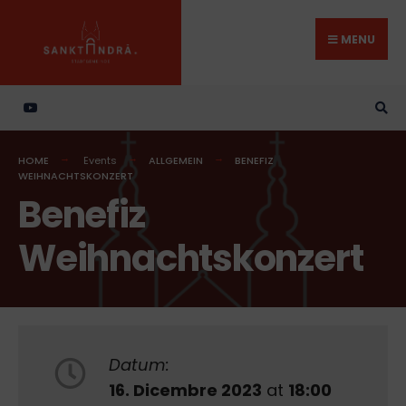
Search
Skip
for:
to
MENU
content
HOME
Events
ALLGEMEIN
BENEFIZ
WEIHNACHTSKONZERT
Benefiz
Weihnachtskonzert
Datum:
16. Dicembre 2023
at
18:00