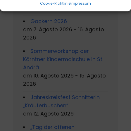
Cookie-Richtlinie
Impressum
2026
Gackern 2026
am 7. Agosto 2026 - 16. Agosto
2026
Sommerworkshop der
Kärntner Kindermalschule in St.
Andrä
am 10. Agosto 2026 - 15. Agosto
2026
Jahreskreisfest Schnitterin
„Kräuterbuschen“
am 12. Agosto 2026
„Tag der offenen