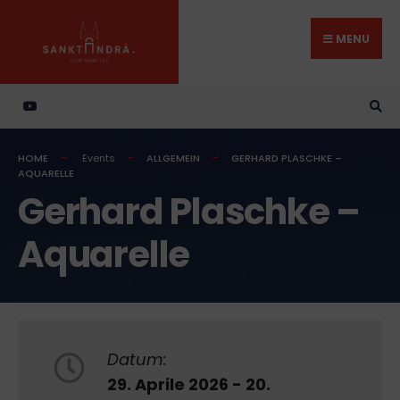
Search
Skip
for:
to
MENU
content
HOME
Events
ALLGEMEIN
GERHARD PLASCHKE –
AQUARELLE
Gerhard Plaschke –
Aquarelle
Datum:
29. Aprile 2026 - 20.