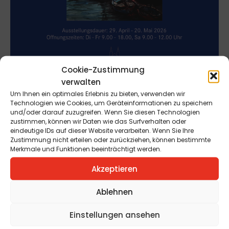
Cookie-Zustimmung
verwalten
Um Ihnen ein optimales Erlebnis zu bieten, verwenden wir
Technologien wie Cookies, um Geräteinformationen zu speichern
und/oder darauf zuzugreifen. Wenn Sie diesen Technologien
zustimmen, können wir Daten wie das Surfverhalten oder
Bevorstehende
eindeutige IDs auf dieser Website verarbeiten. Wenn Sie Ihre
Zustimmung nicht erteilen oder zurückziehen, können bestimmte
Merkmale und Funktionen beeinträchtigt werden.
Veranstaltungen
Akzeptieren
Ablehnen
Domkunst II -
Metamorphosen
Einstellungen ansehen
am 1. Maggio 2026 - 31. Ottobre