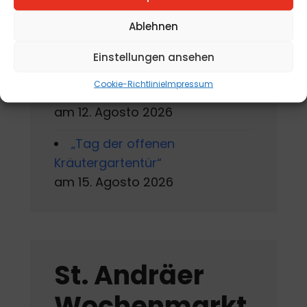
Andrä
am 10. Agosto 2026 - 15. Agosto
Ablehnen
2026
Einstellungen ansehen
Jahreskreisfest Schnitterin
Cookie-Richtlinie
Impressum
„Kräuterbuschen“
am 12. Agosto 2026
„Tag der offenen
Kräutergartentür“
am 15. Agosto 2026
St. Andräer
Wochenmarkt