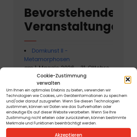
Bevorstehende
Veranstaltungen
Domkunst II -
Metamorphosen
am 1. Maggio 2026 - 31. Ottobre
Cookie-Zustimmung
2026
verwalten
Gackern 2026
Um Ihnen ein optimales Erlebnis zu bieten, verwenden wir
Technologien wie Cookies, um Geräteinformationen zu speichern
am 7. Agosto 2026 - 16. Agosto
und/oder darauf zuzugreifen. Wenn Sie diesen Technologien
2026
zustimmen, können wir Daten wie das Surfverhalten oder
eindeutige IDs auf dieser Website verarbeiten. Wenn Sie Ihre
Zustimmung nicht erteilen oder zurückziehen, können bestimmte
Sommerworkshop der
Merkmale und Funktionen beeinträchtigt werden.
Kärntner Kindermalschule in St.
Akzeptieren