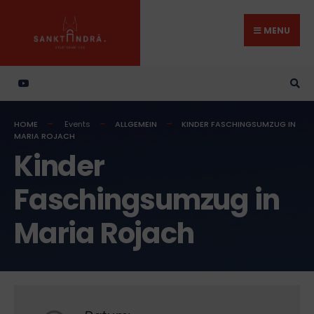
Search
Skip
for:
to
MENU
content
HOME
Events
ALLGEMEIN
KINDER FASCHINGSUMZUG IN
MARIA ROJACH
Kinder
Faschingsumzug in
Maria Rojach