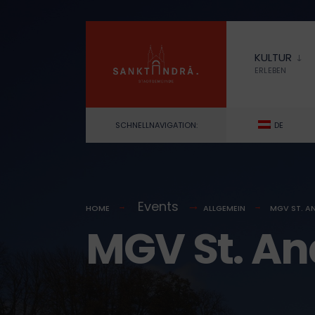
for:
Skip
to
KULTUR
content
ERLEBEN
SCHNELLNAVIGATION:
DE
Events
HOME
ALLGEMEIN
MGV ST. AN
MGV St. And