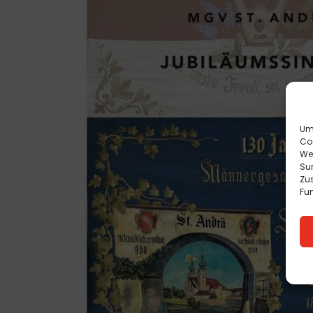
Um 
Co
We
Sur
Zu
Fun