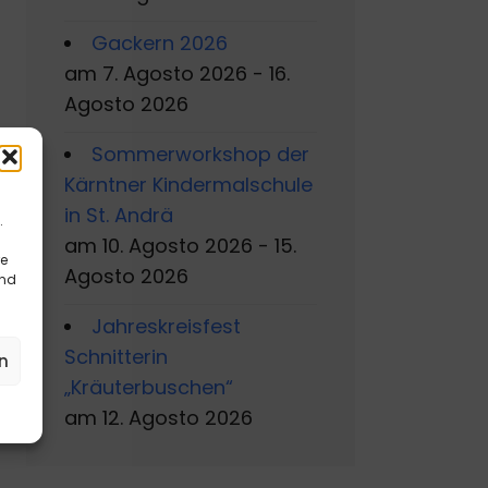
Gackern 2026
am 7. Agosto 2026 - 16.
Agosto 2026
Sommerworkshop der
Kärntner Kindermalschule
in St. Andrä
.
am 10. Agosto 2026 - 15.
re
Agosto 2026
und
Jahreskreisfest
Schnitterin
n
„Kräuterbuschen“
am 12. Agosto 2026