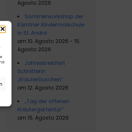
Agosto 2026
Sommerworkshop der
Kärntner Kindermalschule
in St. Andrä
am 10. Agosto 2026 - 15.
.
Agosto 2026
re
Jahreskreisfest
und
Schnitterin
„Kräuterbuschen“
n
am 12. Agosto 2026
„Tag der offenen
Kräutergartentür“
am 15. Agosto 2026