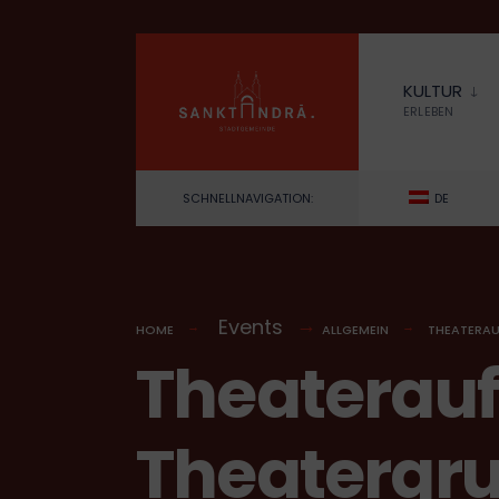
for:
Skip
to
KULTUR
content
ERLEBEN
SCHNELLNAVIGATION:
DE
Events
HOME
ALLGEMEIN
THEATERAU
Theaterauf
Theatergru