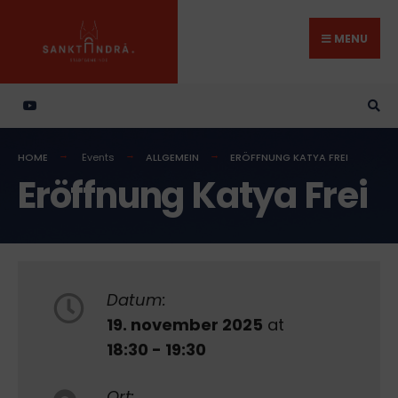
Search
Skip
for:
to
MENU
content
HOME
Events
ALLGEMEIN
ERÖFFNUNG KATYA FREI
Eröffnung Katya Frei
Datum:
19. november 2025
at
18:30 - 19:30
Ort: