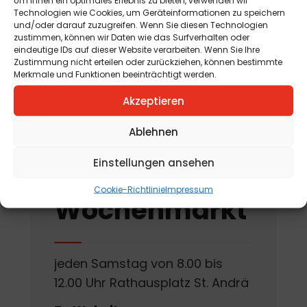
Um Ihnen ein optimales Erlebnis zu bieten, verwenden wir
Technologien wie Cookies, um Geräteinformationen zu speichern
am 12. avgust 2026
und/oder darauf zuzugreifen. Wenn Sie diesen Technologien
zustimmen, können wir Daten wie das Surfverhalten oder
„Tag der offenen
eindeutige IDs auf dieser Website verarbeiten. Wenn Sie Ihre
Zustimmung nicht erteilen oder zurückziehen, können bestimmte
Kräutergartentür“
Merkmale und Funktionen beeinträchtigt werden.
am 15. avgust 2026
Akzeptieren
Ablehnen
Einstellungen ansehen
St. Andräer
Cookie-Richtlinie
Impressum
Wochenmarkt
jeden Samstag von 8.00 bis
12.00 Uhr Rathausplatz St. Andrä