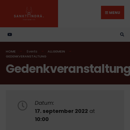
Search
Skip
for:
to
MENU
content
HOME
Events
ALLGEMEIN
GEDENKVERANSTALTUNG
Gedenkveranstaltun
Datum:
17. september 2022
at
10:00