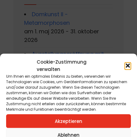
Domkunst II -
Metamorphosen
am 1. maj 2026 - 31. oktober
2026
Ausstellungseröffnung mit
Cookie-Zustimmung
Manfred Fabi, Christian Jaritz
verwalten
und Werner Steinhauser
Um Ihnen ein optimales Erlebnis zu bieten, verwenden wir
am 6. avgust 2026
Technologien wie Cookies, um Geräteinformationen zu speichern
und/oder darauf zuzugreifen. Wenn Sie diesen Technologien
Gackern 2026
zustimmen, können wir Daten wie das Surfverhalten oder
eindeutige IDs auf dieser Website verarbeiten. Wenn Sie Ihre
am 7. avgust 2026 - 16. avgust
Zustimmung nicht erteilen oder zurückziehen, können bestimmte
Merkmale und Funktionen beeinträchtigt werden.
2026
Akzeptieren
Sommerworkshop der
Kärntner Kindermalschule in St.
Ablehnen