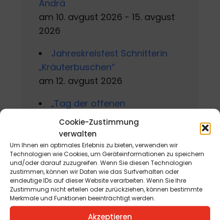
Andrä
am 10. avgust 2026 - 15. avgust
2026
Jahreskreisfest Schnitterin
„Kräuterbuschen“
am 12. avgust 2026
„Tag der offenen
Kräutergartentür“
Cookie-Zustimmung
am 15. avgust 2026
verwalten
Um Ihnen ein optimales Erlebnis zu bieten, verwenden wir
Technologien wie Cookies, um Geräteinformationen zu speichern
und/oder darauf zuzugreifen. Wenn Sie diesen Technologien
zustimmen, können wir Daten wie das Surfverhalten oder
eindeutige IDs auf dieser Website verarbeiten. Wenn Sie Ihre
St. Andräer
Zustimmung nicht erteilen oder zurückziehen, können bestimmte
Merkmale und Funktionen beeinträchtigt werden.
Wochenmarkt
Akzeptieren