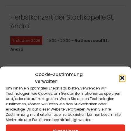
Herbstkonzert der Stadtkapelle St.
Andrä
7. studeni 2026
19:30 - 20:30
- Rathaussaal St.
Andrä
Cookie-Zustimmung
Lichterfest mit Basar
verwalten
Um Ihnen ein optimales Erlebnis zu bieten, verwenden wir
28. studeni 2026
15:00 - 20:00
- Kulturtreff Jakling
Technologien wie Cookies, um Geräteinformationen zu speichern
und/oder darauf zuzugreifen. Wenn Sie diesen Technologien
zustimmen, können wir Daten wie das Surfverhalten oder
eindeutige IDs auf dieser Website verarbeiten. Wenn Sie Ihre
Zustimmung nicht erteilen oder zurückziehen, können bestimmte
Merkmale und Funktionen beeinträchtigt werden.
Akzeptieren