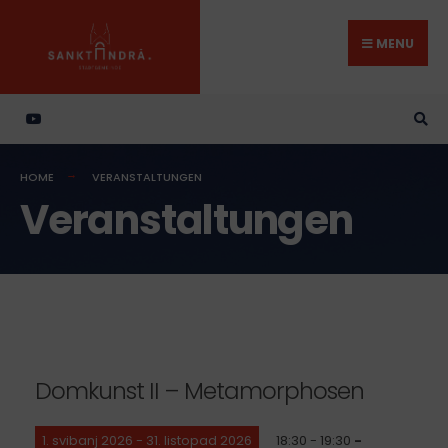
Search
Skip
for:
to
MENU
content
HOME
VERANSTALTUNGEN
Veranstaltungen
Domkunst II – Metamorphosen
1. svibanj 2026 - 31. listopad 2026
18:30 - 19:30
-