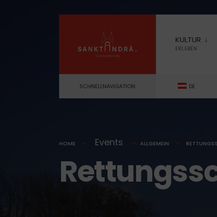
for:
Skip
to
KULTUR
content
ERLEBEN
SCHNELLNAVIGATION:
DE
Events
HOME
ALLGEMEIN
RETTUNGS
Rettungss