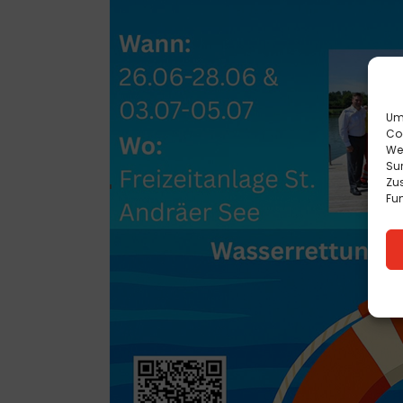
Um 
Co
We
Sur
Zu
Fun