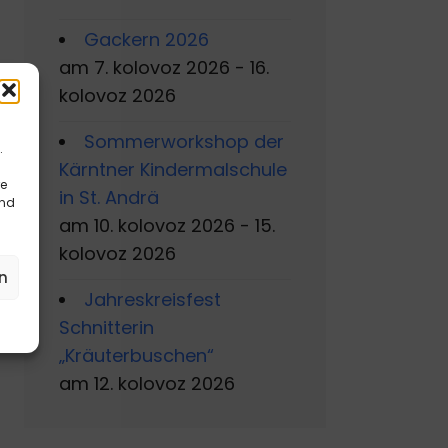
Gackern 2026
am 7. kolovoz 2026 - 16.
kolovoz 2026
Sommerworkshop der
.
Kärntner Kindermalschule
re
in St. Andrä
und
am 10. kolovoz 2026 - 15.
kolovoz 2026
n
Jahreskreisfest
Schnitterin
„Kräuterbuschen“
am 12. kolovoz 2026