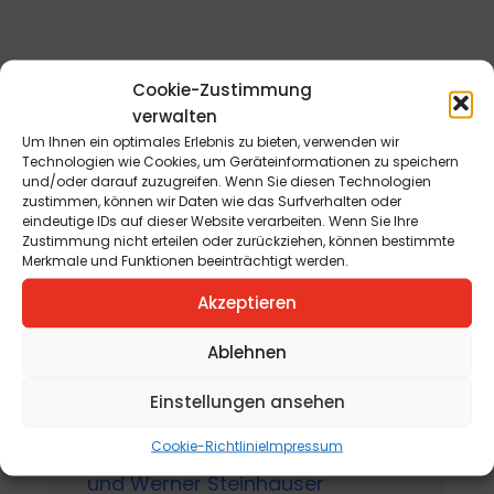
Cookie-Zustimmung
verwalten
Bevorstehende
Um Ihnen ein optimales Erlebnis zu bieten, verwenden wir
Technologien wie Cookies, um Geräteinformationen zu speichern
Veranstaltungen
und/oder darauf zuzugreifen. Wenn Sie diesen Technologien
zustimmen, können wir Daten wie das Surfverhalten oder
eindeutige IDs auf dieser Website verarbeiten. Wenn Sie Ihre
Zustimmung nicht erteilen oder zurückziehen, können bestimmte
Merkmale und Funktionen beeinträchtigt werden.
Domkunst II -
Akzeptieren
Metamorphosen
am 1. Maggio 2026 - 31. Ottobre
Ablehnen
2026
Einstellungen ansehen
Ausstellungseröffnung mit
Cookie-Richtlinie
Impressum
Manfred Fabi, Christian Jaritz
und Werner Steinhauser