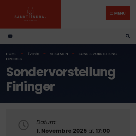
Search
Skip
for:
to
MENU
content
HOME
Events
ALLGEMEIN
SONDERVORSTELLUNG
FIRLINGER
Sondervorstellung
Firlinger
Datum:
1. Novembre 2025
at
17:00