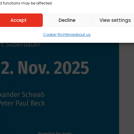
d functions may be affected.
Accept
Decline
View settings
Cookie-Richtlinie
about us