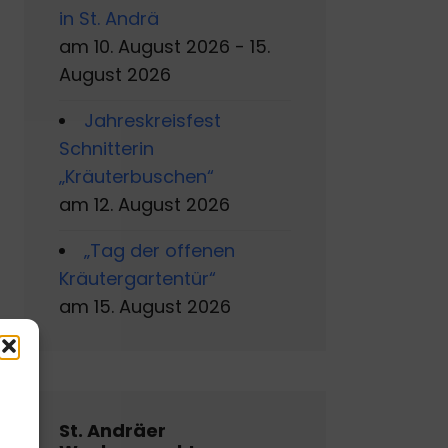
in St. Andrä
am 10. August 2026 - 15.
August 2026
Jahreskreisfest
Schnitterin
„Kräuterbuschen“
am 12. August 2026
„Tag der offenen
Kräutergartentür“
am 15. August 2026
s
St. Andräer