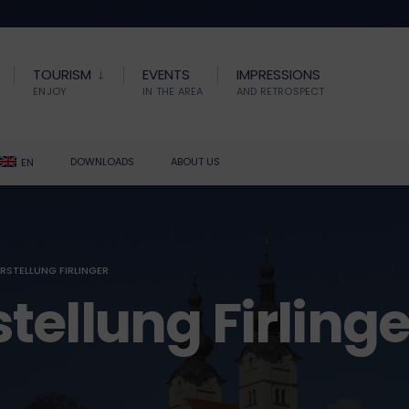
TOURISM
EVENTS
IMPRESSIONS
ENJOY
IN THE AREA
AND RETROSPECT
DOWNLOADS
ABOUT US
EN
STELLUNG FIRLINGER
ellung Firlinge