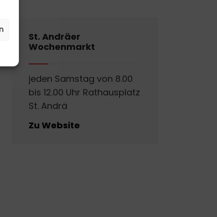
n
St. Andräer
Wochenmarkt
jeden Samstag von 8.00
bis 12.00 Uhr Rathausplatz
St. Andrä
Zu Website