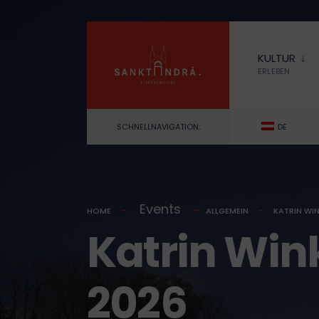
for:
Skip
to
KULTUR
content
ERLEBEN
SCHNELLNAVIGATION:
DE
Events
HOME
ALLGEMEIN
KATRIN WIN
Katrin Win
2026