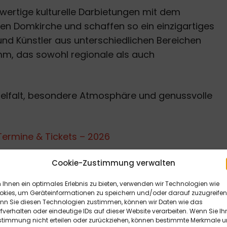
wertige kulturelle Darbietungen mit dem
en Domkirche und schaffen so ein einzigartiges
n und Künstler aus unterschiedlichen Bereichen
amm, das sowohl regionale als auch
 Vielfalt, besondere Atmosphäre und genussvolle
Termine & Tickets – 2026
Cookie-Zustimmung verwalten
Ihnen ein optimales Erlebnis zu bieten, verwenden wir Technologien wie
okies, um Geräteinformationen zu speichern und/oder darauf zuzugreifen
nn Sie diesen Technologien zustimmen, können wir Daten wie das
fverhalten oder eindeutige IDs auf dieser Website verarbeiten. Wenn Sie Ih
stimmung nicht erteilen oder zurückziehen, können bestimmte Merkmale 