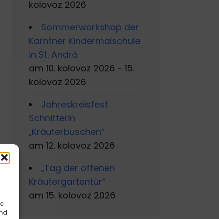
kolovoz 2026
Sommerworkshop der
Kärntner Kindermalschule
in St. Andrä
am 10. kolovoz 2026 - 15.
kolovoz 2026
Jahreskreisfest
Schnitterin
„Kräuterbuschen“
am 12. kolovoz 2026
„Tag der offenen
Kräutergartentür“
.
am 15. kolovoz 2026
re
und