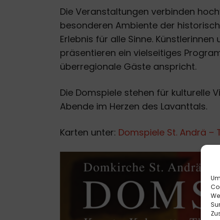
Die Veranstaltungen verbinden hoch
besonderen Ambiente der historisch
Erlebnis für alle Sinne. Künstlerinne
präsentieren ein vielseitiges Progr
überregionale Gäste anspricht.
Die Domspiele stehen für kulturelle
Abende im Herzen des Lavanttals.
Karten unter:
Domspiele St. Andrä – 
Um 
Co
We
Sur
Zu