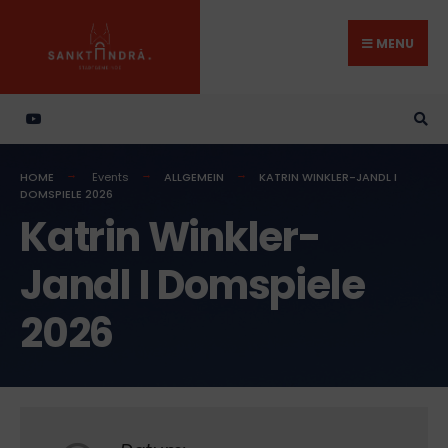
Search
Skip
for:
to
MENU
content
HOME
Events
ALLGEMEIN
KATRIN WINKLER-JANDL I
DOMSPIELE 2026
Katrin Winkler-
Jandl I Domspiele
2026