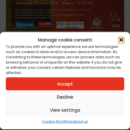
Manage cookie consent
To provide you with an optimal experience, we use technologies
such as cookies to store and/or access device information. By
consenting to these technologies, we can process data such as
Upcoming
browsing behavior or unique IDs on this website. If you do not give
or withdraw your consent, certain features and functions may be
affected.
Events
Accept
Decline
Domkunst II -
Metamorphosen
View settings
am 1. May 2026 - 31. October
Cookie-Richtlinie
about us
2026