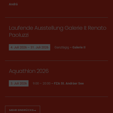
Andrä
Laufende Ausstellung Galerie II: Renato
Paoluzzi
4. Juli 2026 – 31. Juli 2026
Ganztägig
– Galerie II
Aquathlon 2026
3. Juli 2026
9:00 – 20:00
– FZA St. Andräer See
MEHR EINDRÜCKE