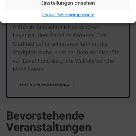
St. Andrä
Einstellungen ansehen
Cookie-Richtlinie
Impressum
liegt auf einer Flussterrasse der Lavant,
mitten im landschaftlich so schönen
Lavanttal, dem Paradies Kärntens. Das
Stadtbild beherrschen zwei Kirchen: die
Stadtpfarrkirche, einst der Dom der Bischöfe
von Lavant und die große Wallfahrtskirche
Maria Loreto.
JETZT GESCHICHTE ERLEBEN
Bevorstehende
Veranstaltungen