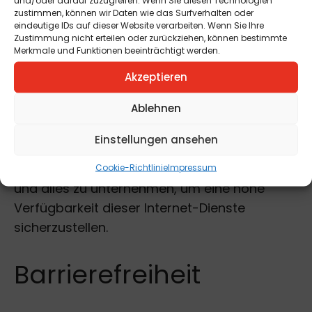
zustimmen, können wir Daten wie das Surfverhalten oder
die
Stadtgemeinde St. Andrä
ohne Angabe
eindeutige IDs auf dieser Website verarbeiten. Wenn Sie Ihre
von Gründen jederzeit gelöscht werden.
Zustimmung nicht erteilen oder zurückziehen, können bestimmte
Merkmale und Funktionen beeinträchtigt werden.
Sorgfalt
Akzeptieren
Ablehnen
Die
Stadtgemeinde St. Andrä
verpflichtet
Einstellungen ansehen
sich, die E-Government-Dienste den
jeweiligen Sicherheitsstandards anzupassen
Cookie-Richtlinie
Impressum
und alles zu unternehmen, um eine hohe
Verfügbarkeit dieser Internet-Dienste
sicherzustellen.
Barrierefreiheit