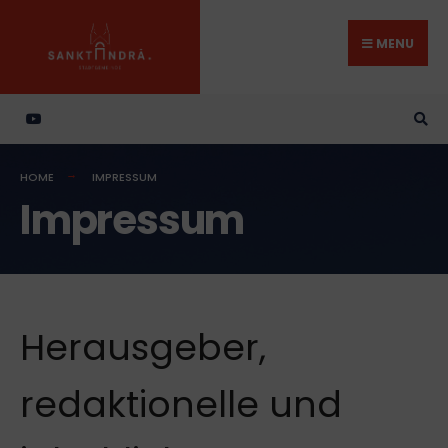
Search
Skip
for:
to
MENU
content
HOME
IMPRESSUM
Impressum
Herausgeber,
redaktionelle und