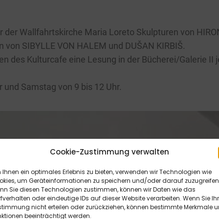
vor der Wallfahrtskirche Maria Loreto Skulpturen von H
n von SIBYLLE VON HALEM und DUŠAN KIRBIŠ.
des Kulturcafe eine Lesung in der Bücherei/Galerie II j
hr und Samstag von 9 bis 12 Uhr.
Cookie-Zustimmung verwalten
Ihnen ein optimales Erlebnis zu bieten, verwenden wir Technologien wie
okies, um Geräteinformationen zu speichern und/oder darauf zuzugreifen
nn Sie diesen Technologien zustimmen, können wir Daten wie das
fverhalten oder eindeutige IDs auf dieser Website verarbeiten. Wenn Sie Ih
stimmung nicht erteilen oder zurückziehen, können bestimmte Merkmale 
ktionen beeinträchtigt werden.