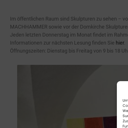
Im öffentlichen Raum sind Skulpturen zu sehen – 
MACHHAMMER sowie vor der Domkirche Skulpture
Jeden letzten Donnerstag im Monat findet im Rahmen 
Informationen zur nächsten Lesung finden Sie
hier
.
Öffnungszeiten: Dienstag bis Freitag von 9 bis 18 U
Um 
Co
We
Sur
Zu
Fun