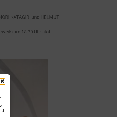
IRONORI KATAGIRI und HELMUT
eweils um 18:30 Uhr statt.
.
re
und