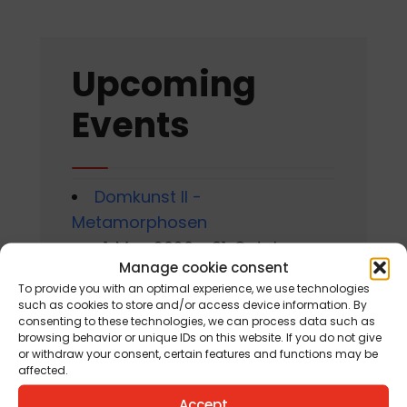
Upcoming
Events
Domkunst II -
Metamorphosen
am 1. May 2026 - 31. October
Manage cookie consent
2026
To provide you with an optimal experience, we use technologies
such as cookies to store and/or access device information. By
Gackern 2026
consenting to these technologies, we can process data such as
browsing behavior or unique IDs on this website. If you do not give
am 7. August 2026 - 16. August
or withdraw your consent, certain features and functions may be
2026
affected.
Accept