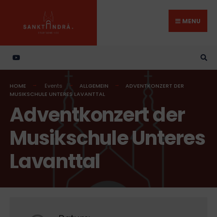
Search
Skip
for:
to
MENU
content
HOME
Events
ALLGEMEIN
ADVENTKONZERT DER
MUSIKSCHULE UNTERES LAVANTTAL
Adventkonzert der
Musikschule Unteres
Lavanttal