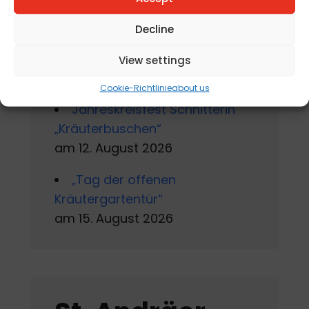
Sommerworkshop der
Kärntner Kindermalschule in St.
Decline
Andrä
am 10. August 2026 - 15. August
View settings
2026
Cookie-Richtlinie
about us
Jahreskreisfest Schnitterin
„Kräuterbuschen“
am 12. August 2026
„Tag der offenen
Kräutergartentür“
am 15. August 2026