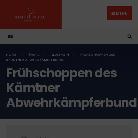
Search
Skip
for:
to
MENU
content
HOME
Events
ALLGEMEIN
FRÜHSCHOPPEN DES
KÄRNTNER ABWEHRKÄMPFERBUND
Frühschoppen des
Kärntner
Abwehrkämpferbund