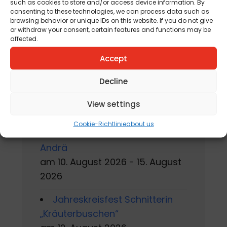
Domkunst II -
such as cookies to store and/or access device information. By
consenting to these technologies, we can process data such as
Metamorphosen
browsing behavior or unique IDs on this website. If you do not give
am 1. May 2026 - 31. October
or withdraw your consent, certain features and functions may be
affected.
2026
Accept
Gackern 2026
am 7. August 2026 - 16. August
Decline
2026
View settings
Sommerworkshop der
Cookie-Richtlinie
about us
Kärntner Kindermalschule in St.
Andrä
am 10. August 2026 - 15. August
2026
Jahreskreisfest Schnitterin
„Kräuterbuschen“