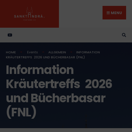
Search
Skip
for:
to
MENU
content
HOME
Events
ALLGEMEIN
INFORMATION
KRÄUTERTREFFS 2026 UND BÜCHERBASAR (FNL)
Information
Kräutertreffs 2026
und Bücherbasar
(FNL)