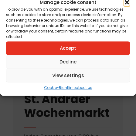
Manage cookie consent
Jahreskreisfest Schnitterin
To provide you with an optimal experience, we use technologies
such as cookies to store and/or access device information. By
„Kräuterbuschen“
consenting to these technologies, we can process data such as
browsing behavior or unique IDs on this website. If you do not give
am 12. August 2026
or withdraw your consent, certain features and functions may be
affected.
„Tag der offenen
Accept
Kräutergartentür“
am 15. August 2026
Decline
View settings
Cookie-Richtlinie
about us
St. Andräer
Wochenmarkt