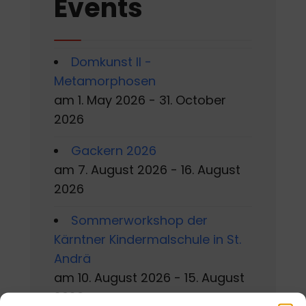
Events
Domkunst II -
Metamorphosen
am 1. May 2026 - 31. October
2026
Gackern 2026
am 7. August 2026 - 16. August
2026
Sommerworkshop der
Kärntner Kindermalschule in St.
Andrä
am 10. August 2026 - 15. August
2026