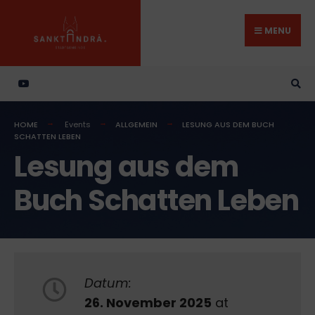
Search
Skip
for:
to
MENU
content
HOME
Events
ALLGEMEIN
LESUNG AUS DEM BUCH
SCHATTEN LEBEN
Lesung aus dem
Buch Schatten Leben
Datum:
26. November 2025
at