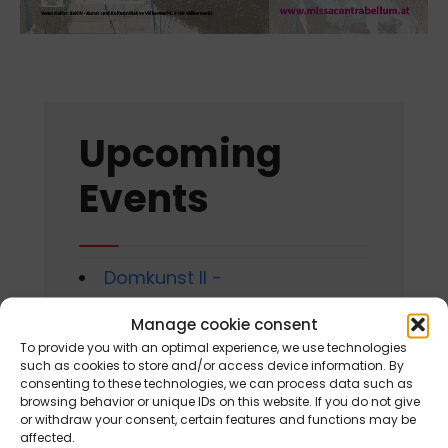
Upcoming
Events
Domkunst II -
Metamorphosen
Manage cookie consent
am 1. May 2026 - 31. October
To provide you with an optimal experience, we use technologies
2026
such as cookies to store and/or access device information. By
consenting to these technologies, we can process data such as
browsing behavior or unique IDs on this website. If you do not give
Gackern 2026
or withdraw your consent, certain features and functions may be
am 7. August 2026 - 16. August
affected.