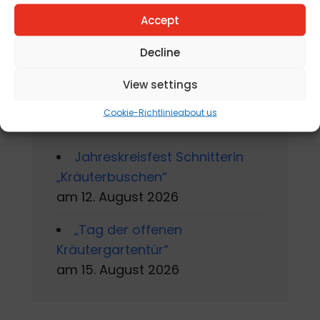
2026
Accept
Sommerworkshop der
Decline
Kärntner Kindermalschule in St.
Andrä
View settings
am 10. August 2026 - 15. August
Cookie-Richtlinie
about us
2026
Jahreskreisfest Schnitterin
„Kräuterbuschen“
am 12. August 2026
„Tag der offenen
Kräutergartentür“
am 15. August 2026