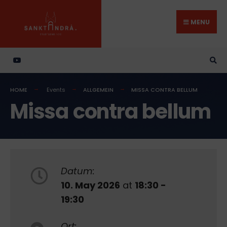
Search
Skip
for:
to
MENU
content
HOME
Events
ALLGEMEIN
MISSA CONTRA BELLUM
Missa contra bellum
Datum:
10. May 2026
at
18:30 -
19:30
Ort: