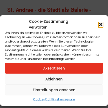
St. Andrae - die Stadt als Galerie -
Vernissage 5
Cookie-Zustimmung
verwalten
Um Ihnen ein optimales Erlebnis zu bieten, verwenden wir
St. Andrae - die Stadt als Galerie -
Technologien wie Cookies, um Geräteinformationen zu speichern
und/oder darauf zuzugreifen. Wenn Sie diesen Technologien
Vernissage 4
zustimmen, können wir Daten wie das Surfverhalten oder
eindeutige IDs auf dieser Website verarbeiten. Wenn Sie Ihre
Zustimmung nicht erteilen oder zurückziehen, können bestimmte
Merkmale und Funktionen beeinträchtigt werden.
St. Andrae - die Stadt als Galerie -
Akzeptieren
Vernissage 3
Ablehnen
St. Andrae - die Stadt als Galerie -
Einstellungen ansehen
Vernissage 2
Cookie-Richtlinie
Impressum