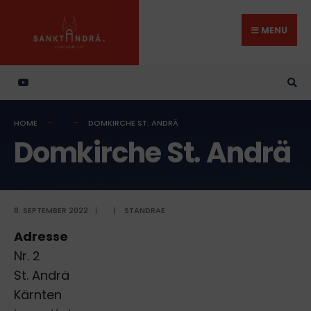
Search
Skip
for:
to
MENU
content
HOME
DOMKIRCHE ST. ANDRÄ
Domkirche St. Andrä
8. SEPTEMBER 2022
|
|
STANDRAE
Adresse
Nr. 2
St. Andrä
Kärnten