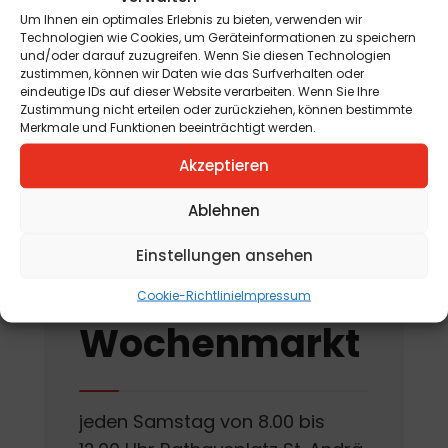
Jahreskreisfest Schnitterin
Um Ihnen ein optimales Erlebnis zu bieten, verwenden wir
„Kräuterbuschen“
Technologien wie Cookies, um Geräteinformationen zu speichern
und/oder darauf zuzugreifen. Wenn Sie diesen Technologien
am 12. August 2026
zustimmen, können wir Daten wie das Surfverhalten oder
eindeutige IDs auf dieser Website verarbeiten. Wenn Sie Ihre
„Tag der offenen
Zustimmung nicht erteilen oder zurückziehen, können bestimmte
Merkmale und Funktionen beeinträchtigt werden.
Kräutergartentür“
am 15. August 2026
Akzeptieren
Ablehnen
Einstellungen ansehen
St. Andräer
Cookie-Richtlinie
Impressum
Wochenmarkt
jeden Samstag von 8.00 bis