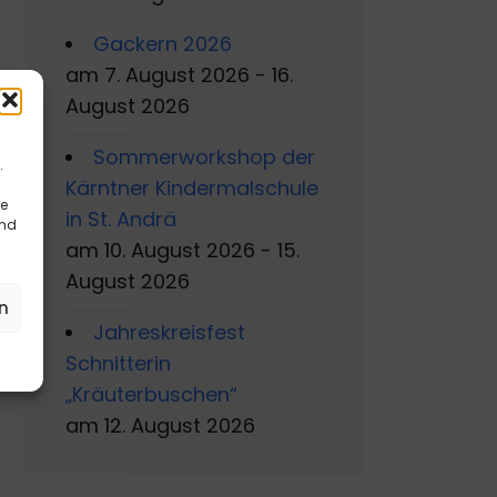
Gackern 2026
am 7. August 2026 - 16.
August 2026
Sommerworkshop der
.
Kärntner Kindermalschule
re
in St. Andrä
und
am 10. August 2026 - 15.
August 2026
n
Jahreskreisfest
Schnitterin
„Kräuterbuschen“
am 12. August 2026