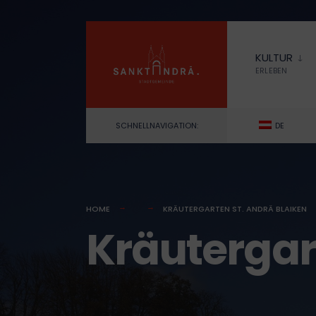
for:
Skip
to
KULTUR
content
ERLEBEN
SCHNELLNAVIGATION:
DE
HOME
KRÄUTERGARTEN ST. ANDRÄ BLAIKEN
Kräutergar