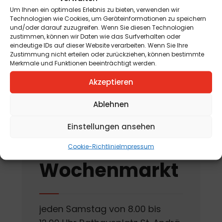
Jahreskreisfest Schnitterin
Um Ihnen ein optimales Erlebnis zu bieten, verwenden wir
„Kräuterbuschen“
Technologien wie Cookies, um Geräteinformationen zu speichern
und/oder darauf zuzugreifen. Wenn Sie diesen Technologien
am 12. August 2026
zustimmen, können wir Daten wie das Surfverhalten oder
eindeutige IDs auf dieser Website verarbeiten. Wenn Sie Ihre
„Tag der offenen
Zustimmung nicht erteilen oder zurückziehen, können bestimmte
Merkmale und Funktionen beeinträchtigt werden.
Kräutergartentür“
am 15. August 2026
Akzeptieren
Ablehnen
Einstellungen ansehen
St. Andräer
Cookie-Richtlinie
Impressum
Wochenmarkt
jeden Samstag von 8.00 bis