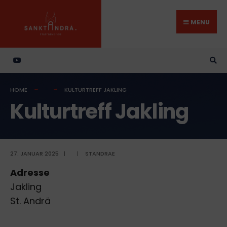
Search
Skip
for:
to
MENU
content
HOME
KULTURTREFF JAKLING
Kulturtreff Jakling
27. JANUAR 2025
|
|
STANDRAE
Adresse
Jakling
St. Andrä