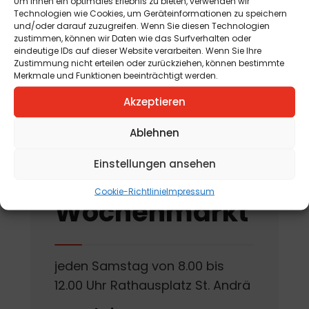
Um Ihnen ein optimales Erlebnis zu bieten, verwenden wir
Technologien wie Cookies, um Geräteinformationen zu speichern
am 12. August 2026
und/oder darauf zuzugreifen. Wenn Sie diesen Technologien
zustimmen, können wir Daten wie das Surfverhalten oder
„Tag der offenen
eindeutige IDs auf dieser Website verarbeiten. Wenn Sie Ihre
Zustimmung nicht erteilen oder zurückziehen, können bestimmte
Kräutergartentür“
Merkmale und Funktionen beeinträchtigt werden.
am 15. August 2026
Akzeptieren
Ablehnen
Einstellungen ansehen
St. Andräer
Cookie-Richtlinie
Impressum
Wochenmarkt
jeden Samstag von 8.00 bis
12.00 Uhr Rathausplatz St. Andrä