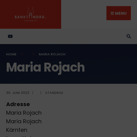
Search
Skip
for:
to
MENU
content
HOME
MARIA ROJACH
Maria Rojach
30. JUNI 2022
|
|
STANDRAE
Adresse
Maria Rojach
Maria Rojach
Kärnten