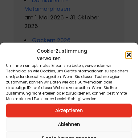
Domkunst II -
Metamorphosen
am 1. Mai 2026 - 31. Oktober
2026
Gackern 2026
am 7. August 2026 - 16. August
Cookie-Zustimmung
2026
verwalten
Um Ihnen ein optimales Erlebnis zu bieten, verwenden wir
Sommerworkshop der
Technologien wie Cookies, um Geräteinformationen zu speichern
und/oder darauf zuzugreifen. Wenn Sie diesen Technologien
Kärntner Kindermalschule in St.
zustimmen, können wir Daten wie das Surfverhalten oder
eindeutige IDs auf dieser Website verarbeiten. Wenn Sie Ihre
Andrä
Zustimmung nicht erteilen oder zurückziehen, können bestimmte
am 10. August 2026 - 15. August
Merkmale und Funktionen beeinträchtigt werden.
2026
Akzeptieren
Jahreskreisfest Schnitterin
Ablehnen
„Kräuterbuschen“
am 12. August 2026