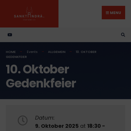
Search
Skip
for:
to
MENU
content
HOME
Events
ALLGEMEIN
10. OKTOBER
GEDENKFEIER
10. Oktober
Gedenkfeier
Datum:
9. Oktober 2025
at
18:30 -