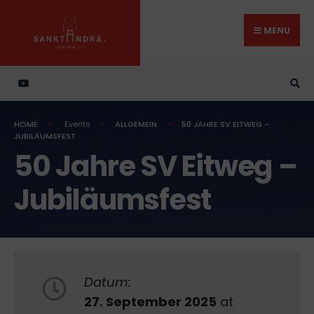
Search
Skip
for:
to
MENU
content
HOME
Events
ALLGEMEIN
50 JAHRE SV EITWEG –
JUBILÄUMSFEST
50 Jahre SV Eitweg –
Jubiläumsfest
Datum:
27. September 2025
at