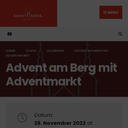
Search
Skip
for:
to
MENU
content
HOME
Events
ALLGEMEIN
ADVENT AM BERG MIT
ADVENTMARKT
Advent am Berg mit
Adventmarkt
Datum:
26. November 2022
at