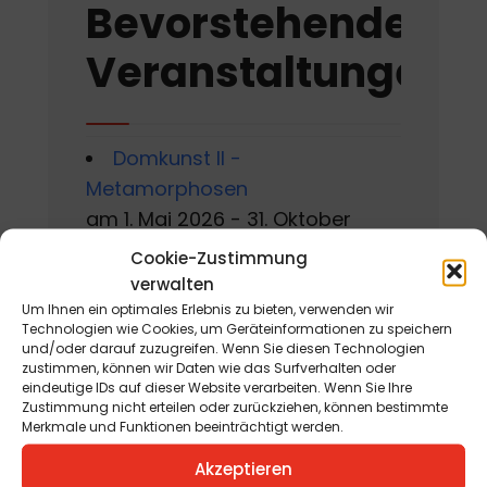
Bevorstehende
Veranstaltungen
Domkunst II -
Metamorphosen
am 1. Mai 2026 - 31. Oktober
2026
Cookie-Zustimmung
verwalten
Gackern 2026
Um Ihnen ein optimales Erlebnis zu bieten, verwenden wir
am 7. August 2026 - 16. August
Technologien wie Cookies, um Geräteinformationen zu speichern
und/oder darauf zuzugreifen. Wenn Sie diesen Technologien
2026
zustimmen, können wir Daten wie das Surfverhalten oder
eindeutige IDs auf dieser Website verarbeiten. Wenn Sie Ihre
Sommerworkshop der
Zustimmung nicht erteilen oder zurückziehen, können bestimmte
Merkmale und Funktionen beeinträchtigt werden.
Kärntner Kindermalschule in St.
Akzeptieren
Andrä