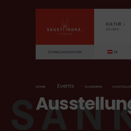
for:
Skip
to
KULTUR
content
ERLEBEN
SCHNELLNAVIGATION:
DE
Events
HOME
ALLGEMEIN
AUSSTELLU
Ausstellu