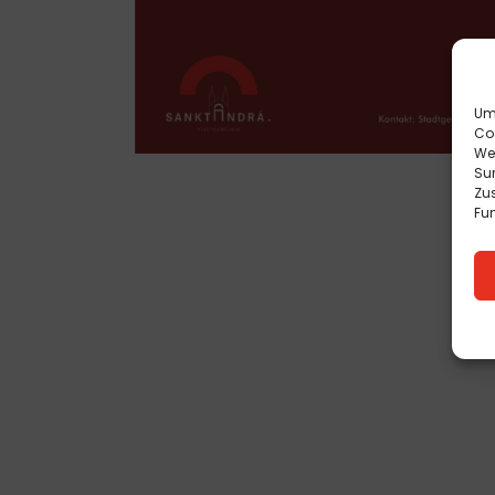
Um 
Co
We
Sur
Zu
Fun