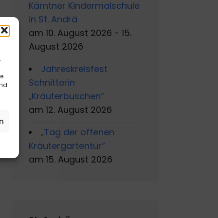
Kärntner Kindermalschule
in St. Andrä
am 10. August 2026 - 15.
August 2026
.
Jahreskreisfest
re
Schnitterin
und
„Kräuterbuschen“
am 12. August 2026
n
„Tag der offenen
Kräutergartentür“
am 15. August 2026