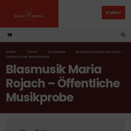
Search
Skip
for:
to
MENU
content
HOME
Events
ALLGEMEIN
BLASMUSIK MARIA ROJACH –
ÖFFENTLICHE MUSIKPROBE
Blasmusik Maria
Rojach – Öffentliche
Musikprobe