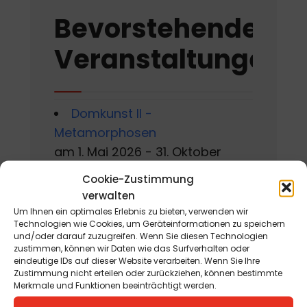
Bevorstehende
Veranstaltungen
Domkunst II -
Metamorphosen
am 1. Mai 2026 - 31. Oktober
2026
Cookie-Zustimmung
verwalten
Ausstellungseröffnung mit
Um Ihnen ein optimales Erlebnis zu bieten, verwenden wir
Manfred Fabi, Christian Jaritz
Technologien wie Cookies, um Geräteinformationen zu speichern
und/oder darauf zuzugreifen. Wenn Sie diesen Technologien
und Werner Steinhauser
zustimmen, können wir Daten wie das Surfverhalten oder
am 6. August 2026
eindeutige IDs auf dieser Website verarbeiten. Wenn Sie Ihre
Zustimmung nicht erteilen oder zurückziehen, können bestimmte
Merkmale und Funktionen beeinträchtigt werden.
Gackern 2026