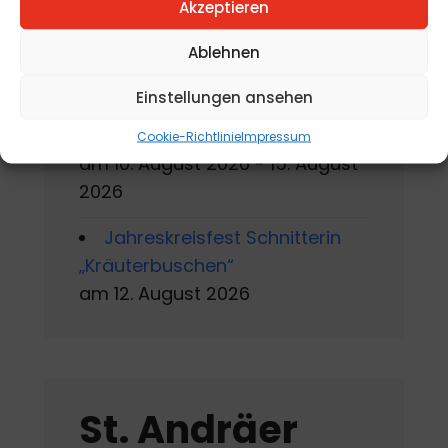
am 7. August 2026 - 16. August
Akzeptieren
2026
Ablehnen
Sommerworkshop der
Einstellungen ansehen
Kärntner Kindermalschule in St.
Andrä
Cookie-Richtlinie
Impressum
am 10. August 2026 - 15. August
2026
Jahreskreisfest Schnitterin
„Kräuterbuschen“
am 12. August 2026
St. Andräer