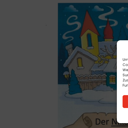
Um 
Co
We
Sur
Zu
Fun