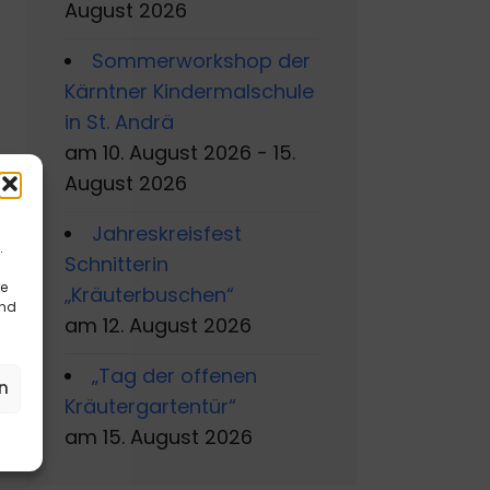
August 2026
Sommerworkshop der
Kärntner Kindermalschule
in St. Andrä
am 10. August 2026 - 15.
August 2026
Jahreskreisfest
.
Schnitterin
re
„Kräuterbuschen“
und
am 12. August 2026
„Tag der offenen
n
Kräutergartentür“
am 15. August 2026