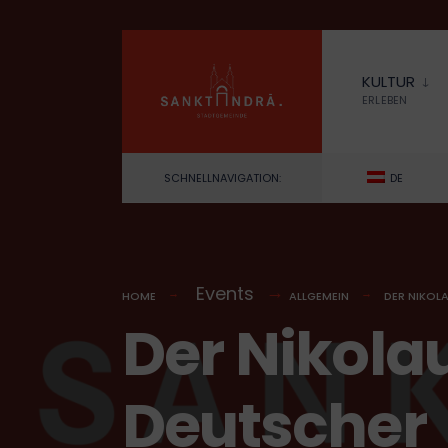
for:
Skip
to
KULTUR
content
ERLEBEN
SCHNELLNAVIGATION:
DE
Events
HOME
ALLGEMEIN
DER NIKOL
Der Nikola
Deutscher