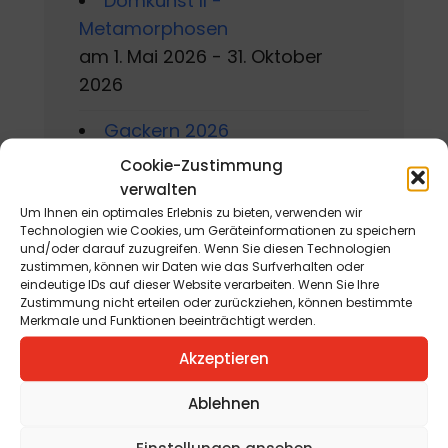
Domkunst II -
Metamorphosen
am 1. Mai 2026 - 31. Oktober
2026
Gackern 2026
am 7. August 2026 - 16. August
Cookie-Zustimmung
2026
verwalten
Um Ihnen ein optimales Erlebnis zu bieten, verwenden wir
Sommerworkshop der
Technologien wie Cookies, um Geräteinformationen zu speichern
und/oder darauf zuzugreifen. Wenn Sie diesen Technologien
Kärntner Kindermalschule in St.
zustimmen, können wir Daten wie das Surfverhalten oder
eindeutige IDs auf dieser Website verarbeiten. Wenn Sie Ihre
Andrä
Zustimmung nicht erteilen oder zurückziehen, können bestimmte
am 10. August 2026 - 15. August
Merkmale und Funktionen beeinträchtigt werden.
2026
Akzeptieren
Jahreskreisfest Schnitterin
Ablehnen
„Kräuterbuschen“
am 12. August 2026