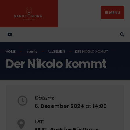
Search
Skip
for:
to
MENU
content
HOME
Events
ALLGEMEIN
DER NIKOLO KOMMT
Der Nikolo kommt
Datum:
6. Dezember 2024
at
14:00
Ort:
FF St. Andrä – Rüsthaus