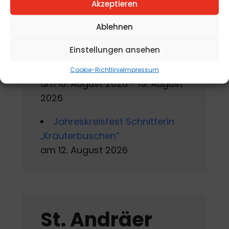
am 7. August 2026 - 16. August
Akzeptieren
2026
Ablehnen
Sommerworkshop der
Einstellungen ansehen
Kärntner Kindermalschule in St.
Andrä
Cookie-Richtlinie
Impressum
am 10. August 2026 - 15. August
2026
Jahreskreisfest Schnitterin
„Kräuterbuschen“
am 12. August 2026
St. Andräer