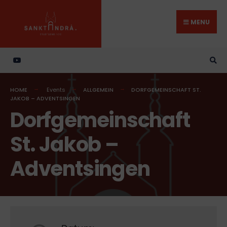
Search
Skip
for:
to
MENU
content
HOME
Events
ALLGEMEIN
DORFGEMEINSCHAFT ST.
JAKOB – ADVENTSINGEN
Dorfgemeinschaft
St. Jakob –
Adventsingen