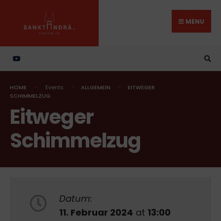
Search
Skip
for:
to
MENU
content
HOME
Events
ALLGEMEIN
EITWEGER
SCHIMMELZUG
Eitweger
Schimmelzug
Datum:
11. Februar 2024
at
13:00