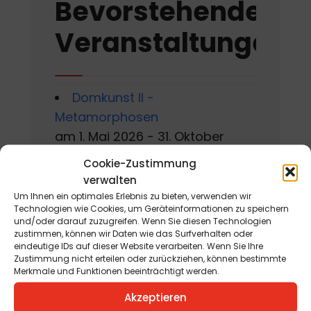
Bevorstehende
Veranstaltungen
Domkunst II -
Metamorphosen
am 1. Mai 2026 - 31. Oktober
2026
Cookie-Zustimmung
verwalten
Gackern 2026
Um Ihnen ein optimales Erlebnis zu bieten, verwenden wir
am 7. August 2026 - 16. August
Technologien wie Cookies, um Geräteinformationen zu speichern
und/oder darauf zuzugreifen. Wenn Sie diesen Technologien
2026
zustimmen, können wir Daten wie das Surfverhalten oder
eindeutige IDs auf dieser Website verarbeiten. Wenn Sie Ihre
Sommerworkshop der
Zustimmung nicht erteilen oder zurückziehen, können bestimmte
Merkmale und Funktionen beeinträchtigt werden.
Kärntner Kindermalschule in St.
Andrä
Akzeptieren