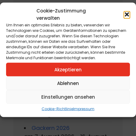
Bevorstehende
Cookie-Zustimmung
verwalten
Veranstaltungen
Um Ihnen ein optimales Erlebnis zu bieten, verwenden wir
Technologien wie Cookies, um Geräteinformationen zu speichern
und/oder darauf zuzugreifen. Wenn Sie diesen Technologien
zustimmen, können wir Daten wie das Surfverhalten oder
eindeutige IDs auf dieser Website verarbeiten. Wenn Sie Ihre
Domkunst II -
Zustimmung nicht erteilen oder zurückziehen, können bestimmte
Metamorphosen
Merkmale und Funktionen beeinträchtigt werden.
am 1. Mai 2026 - 31. Oktober
Akzeptieren
2026
Ablehnen
Ausstellungseröffnung mit
Manfred Fabi, Christian Jaritz
Einstellungen ansehen
und Werner Steinhauser
Cookie-Richtlinie
Impressum
am 6. August 2026
Gackern 2026