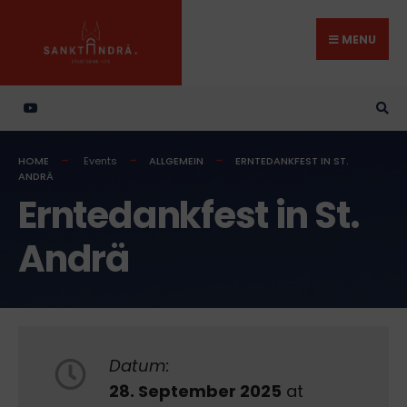
Search
Skip
for:
to
MENU
content
HOME
Events
ALLGEMEIN
ERNTEDANKFEST IN ST.
ANDRÄ
Erntedankfest in St.
Andrä
Datum:
28. September 2025
at