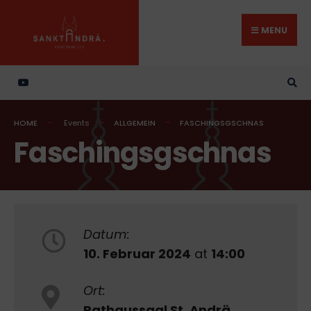
Search
Skip
for:
to
MENU
content
HOME
Events
ALLGEMEIN
FASCHINGSGSCHNAS
Faschingsgschnas
Datum:
10. Februar 2024
at
14:00
Ort:
Rathaussaal St. Andrä