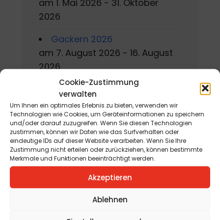
am 1. Mai 2026 - 31. Oktober
2026
Gackern 2026
am 7. August 2026 - 16. August
2026
Cookie-Zustimmung
Ausstellung mit Manfred Fabi,
verwalten
Christian Jaritz und Werner
Um Ihnen ein optimales Erlebnis zu bieten, verwenden wir
Technologien wie Cookies, um Geräteinformationen zu speichern
Steinhauser
und/oder darauf zuzugreifen. Wenn Sie diesen Technologien
am 7. August 2026 - 2.
zustimmen, können wir Daten wie das Surfverhalten oder
eindeutige IDs auf dieser Website verarbeiten. Wenn Sie Ihre
September 2026
Zustimmung nicht erteilen oder zurückziehen, können bestimmte
Merkmale und Funktionen beeinträchtigt werden.
Sommerworkshop der
Akzeptieren
Kärntner Kindermalschule in St.
Andrä
Ablehnen
am 10. August 2026 - 15. August