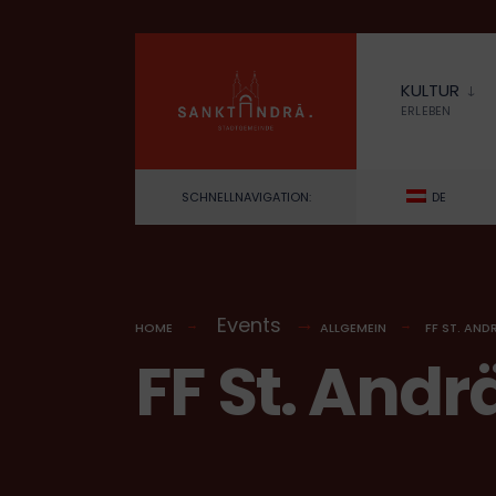
for:
Skip
to
KULTUR
content
ERLEBEN
SCHNELLNAVIGATION:
DE
Events
HOME
ALLGEMEIN
FF ST. AND
FF St. Andr