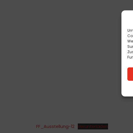
Um 
Co
We
Sur
Zu
Fun
FF_Ausstellung-12
Herunterladen