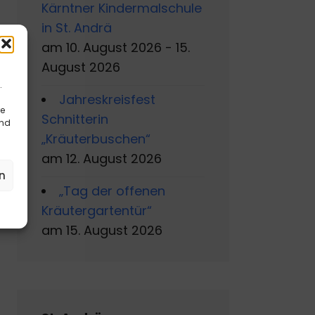
Kärntner Kindermalschule
in St. Andrä
am 10. August 2026 - 15.
August 2026
.
Jahreskreisfest
re
Schnitterin
und
„Kräuterbuschen“
am 12. August 2026
n
„Tag der offenen
Kräutergartentür“
am 15. August 2026