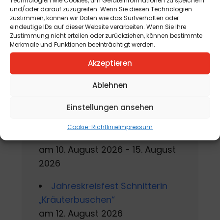
Metamorphosen
und/oder darauf zuzugreifen. Wenn Sie diesen Technologien
zustimmen, können wir Daten wie das Surfverhalten oder
am 1. Mai 2026 - 31. Oktober
eindeutige IDs auf dieser Website verarbeiten. Wenn Sie Ihre
2026
Zustimmung nicht erteilen oder zurückziehen, können bestimmte
Merkmale und Funktionen beeinträchtigt werden.
Gackern 2026
Akzeptieren
am 7. August 2026 - 16. August
2026
Ablehnen
Einstellungen ansehen
Sommerworkshop der
Kärntner Kindermalschule in St.
Cookie-Richtlinie
Impressum
Andrä
am 10. August 2026 - 15. August
2026
Jahreskreisfest Schnitterin
„Kräuterbuschen“
am 12. August 2026