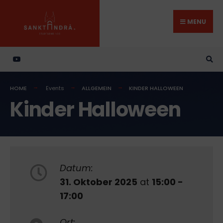
Search
Skip
for:
to
MENU
content
HOME
Events
ALLGEMEIN
KINDER HALLOWEEN
Kinder Halloween
Datum:
31. Oktober 2025
at
15:00 -
17:00
Ort: