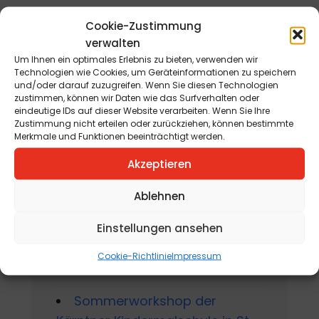
Cookie-Zustimmung
Bevorstehende
verwalten
Um Ihnen ein optimales Erlebnis zu bieten, verwenden wir
Veranstaltungen
Technologien wie Cookies, um Geräteinformationen zu speichern
und/oder darauf zuzugreifen. Wenn Sie diesen Technologien
zustimmen, können wir Daten wie das Surfverhalten oder
eindeutige IDs auf dieser Website verarbeiten. Wenn Sie Ihre
Zustimmung nicht erteilen oder zurückziehen, können bestimmte
Domkunst II -
Merkmale und Funktionen beeinträchtigt werden.
Metamorphosen
Akzeptieren
am 1. Mai 2026 - 31. Oktober
2026
Ablehnen
Gackern 2026
Einstellungen ansehen
am 7. August 2026 - 16. August
Cookie-Richtlinie
Impressum
2026
Sommerworkshop der