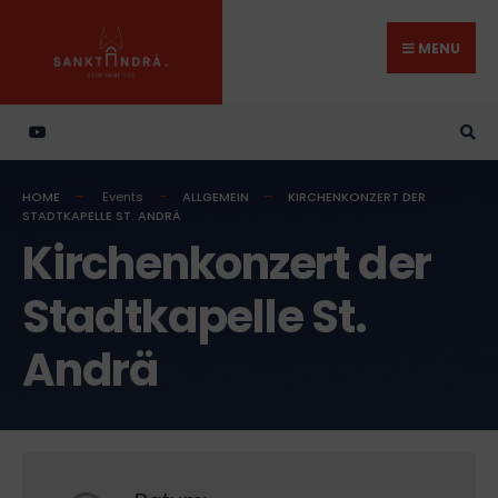
Search
Skip
for:
to
MENU
content
HOME
Events
ALLGEMEIN
KIRCHENKONZERT DER
STADTKAPELLE ST. ANDRÄ
Kirchenkonzert der
Stadtkapelle St.
Andrä