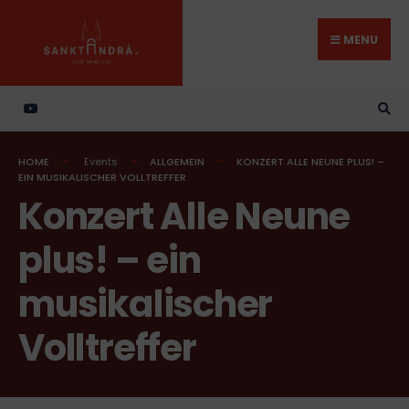
Search
Skip
for:
to
MENU
content
HOME
Events
ALLGEMEIN
KONZERT ALLE NEUNE PLUS! –
EIN MUSIKALISCHER VOLLTREFFER
Konzert Alle Neune
plus! – ein
musikalischer
Volltreffer