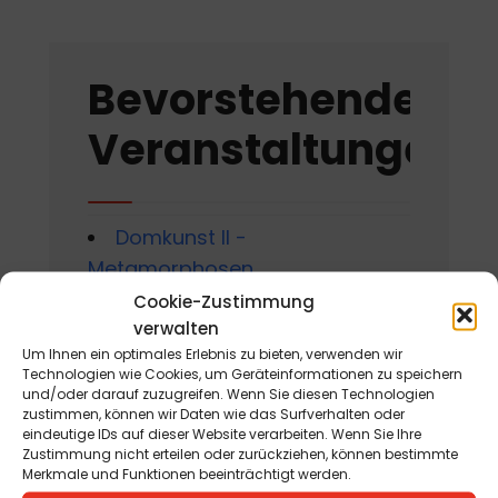
Bevorstehende
Veranstaltungen
Domkunst II -
Metamorphosen
am 1. Mai 2026 - 31. Oktober
Cookie-Zustimmung
verwalten
2026
Um Ihnen ein optimales Erlebnis zu bieten, verwenden wir
Technologien wie Cookies, um Geräteinformationen zu speichern
Gackern 2026
und/oder darauf zuzugreifen. Wenn Sie diesen Technologien
am 7. August 2026 - 16. August
zustimmen, können wir Daten wie das Surfverhalten oder
eindeutige IDs auf dieser Website verarbeiten. Wenn Sie Ihre
2026
Zustimmung nicht erteilen oder zurückziehen, können bestimmte
Merkmale und Funktionen beeinträchtigt werden.
Sommerworkshop der