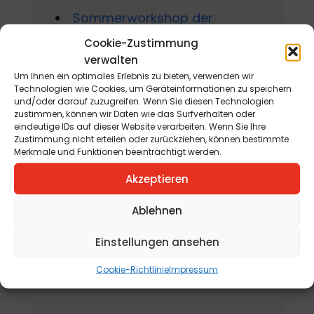
Sommerworkshop der
Kärntner Kindermalschule in St.
Cookie-Zustimmung
Andrä
verwalten
am 10. August 2026 - 15. August
Um Ihnen ein optimales Erlebnis zu bieten, verwenden wir
Technologien wie Cookies, um Geräteinformationen zu speichern
2026
und/oder darauf zuzugreifen. Wenn Sie diesen Technologien
zustimmen, können wir Daten wie das Surfverhalten oder
Jahreskreisfest Schnitterin
eindeutige IDs auf dieser Website verarbeiten. Wenn Sie Ihre
Zustimmung nicht erteilen oder zurückziehen, können bestimmte
„Kräuterbuschen“
Merkmale und Funktionen beeinträchtigt werden.
am 12. August 2026
Akzeptieren
„Tag der offenen
Ablehnen
Kräutergartentür“
am 15. August 2026
Einstellungen ansehen
Cookie-Richtlinie
Impressum