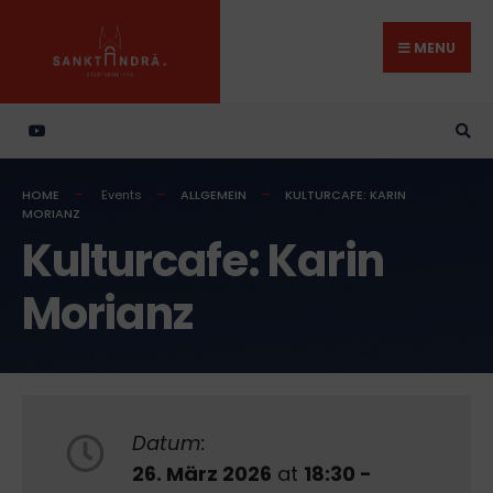
Search
Skip
for:
to
MENU
content
HOME
Events
ALLGEMEIN
KULTURCAFE: KARIN
MORIANZ
Kulturcafe: Karin
Morianz
Datum:
26. März 2026
at
18:30 -