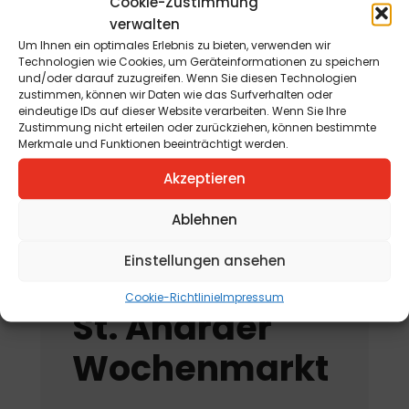
Cookie-Zustimmung
2026
verwalten
Um Ihnen ein optimales Erlebnis zu bieten, verwenden wir
Jahreskreisfest Schnitterin
Technologien wie Cookies, um Geräteinformationen zu speichern
und/oder darauf zuzugreifen. Wenn Sie diesen Technologien
„Kräuterbuschen“
zustimmen, können wir Daten wie das Surfverhalten oder
am 12. August 2026
eindeutige IDs auf dieser Website verarbeiten. Wenn Sie Ihre
Zustimmung nicht erteilen oder zurückziehen, können bestimmte
Merkmale und Funktionen beeinträchtigt werden.
„Tag der offenen
Kräutergartentür“
Akzeptieren
am 15. August 2026
Ablehnen
Einstellungen ansehen
Cookie-Richtlinie
Impressum
St. Andräer
Wochenmarkt