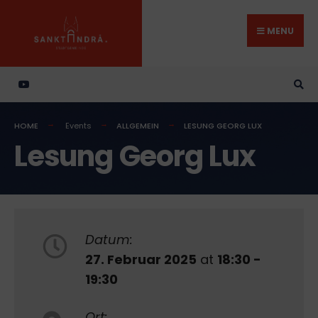
Search
Skip
for:
to
MENU
content
HOME
Events
ALLGEMEIN
LESUNG GEORG LUX
Lesung Georg Lux
Datum:
27. Februar 2025
at
18:30 -
19:30
Ort: