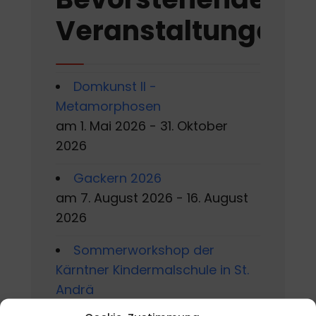
Veranstaltungen
Domkunst II -
Metamorphosen
am 1. Mai 2026 - 31. Oktober
2026
Gackern 2026
am 7. August 2026 - 16. August
2026
Sommerworkshop der
Kärntner Kindermalschule in St.
Andrä
am 10. August 2026 - 15. August