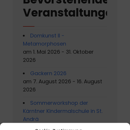
Veranstaltungen
Domkunst II -
Metamorphosen
am 1. Mai 2026 - 31. Oktober
2026
Gackern 2026
am 7. August 2026 - 16. August
2026
Sommerworkshop der
Kärntner Kindermalschule in St.
Andrä
am 10. August 2026 - 15. August