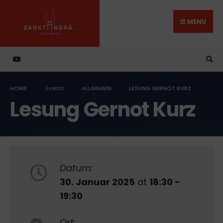
Search
Skip
for:
to
MENU
content
HOME
Events
ALLGEMEIN
LESUNG GERNOT KURZ
Lesung Gernot Kurz
Datum:
30. Januar 2025
at
18:30 -
19:30
Ort: