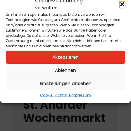
Cookie-Zustimmung
2026
verwalten
Um Ihnen ein optimales Erlebnis zu bieten, verwenden wir
Jahreskreisfest Schnitterin
Technologien wie Cookies, um Geräteinformationen zu speichern
und/oder darauf zuzugreifen. Wenn Sie diesen Technologien
„Kräuterbuschen“
zustimmen, können wir Daten wie das Surfverhalten oder
am 12. August 2026
eindeutige IDs auf dieser Website verarbeiten. Wenn Sie Ihre
Zustimmung nicht erteilen oder zurückziehen, können bestimmte
Merkmale und Funktionen beeinträchtigt werden.
„Tag der offenen
Kräutergartentür“
Akzeptieren
am 15. August 2026
Ablehnen
Einstellungen ansehen
Cookie-Richtlinie
Impressum
St. Andräer
Wochenmarkt