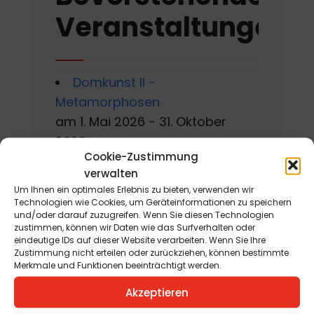
Veranstaltungen
Domkunst II -
Metamorphosen
am 1. Mai 2026 - 31. Oktober
2026
Cookie-Zustimmung
Gackern 2026
verwalten
Um Ihnen ein optimales Erlebnis zu bieten, verwenden wir
am 7. August 2026 - 16. August
Technologien wie Cookies, um Geräteinformationen zu speichern
2026
und/oder darauf zuzugreifen. Wenn Sie diesen Technologien
zustimmen, können wir Daten wie das Surfverhalten oder
eindeutige IDs auf dieser Website verarbeiten. Wenn Sie Ihre
Sommerworkshop der
Zustimmung nicht erteilen oder zurückziehen, können bestimmte
Kärntner Kindermalschule in St.
Merkmale und Funktionen beeinträchtigt werden.
Andrä
Akzeptieren
am 10. August 2026 - 15. August