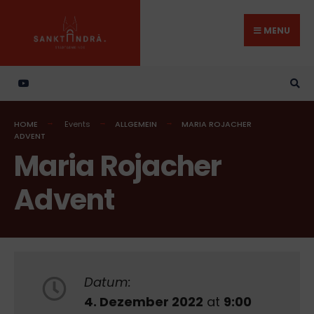
Search
Skip
for:
to
MENU
content
HOME
Events
ALLGEMEIN
MARIA ROJACHER
ADVENT
Maria Rojacher
Advent
Datum:
4. Dezember 2022
at
9:00