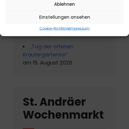
2026
Ablehnen
Jahreskreisfest Schnitterin
Einstellungen ansehen
„Kräuterbuschen“
Cookie-Richtlinie
Impressum
am 12. August 2026
„Tag der offenen
Kräutergartentür“
am 15. August 2026
St. Andräer
Wochenmarkt