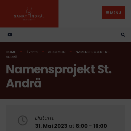
Search
Skip
for:
to
MENU
content
HOME
Events
ALLGEMEIN
NAMENSPROJEKT ST.
ANDRÄ
Namensprojekt St.
Andrä
Datum:
31. Mai 2023
at
8:00 - 16:00