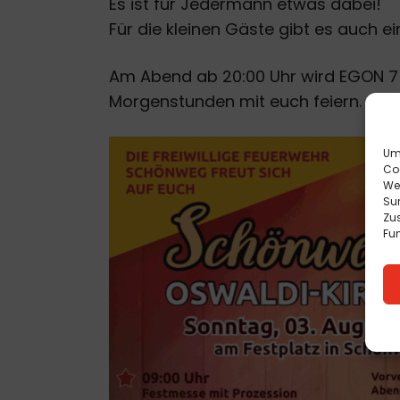
Es ist für Jedermann etwas dabei!
Für die kleinen Gäste gibt es auch e
Am Abend ab 20:00 Uhr wird EGON 7 da
Morgenstunden mit euch feiern.
Um 
Co
We
Sur
Zu
Fun