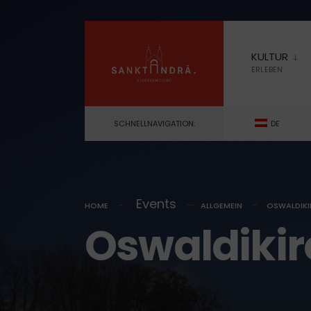
for:
Skip
to
KULTUR
content
ERLEBEN
SCHNELLNAVIGATION:
DE
Events
HOME
ALLGEMEIN
OSWALDIKI
Oswaldikir