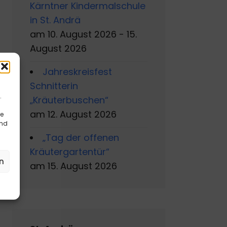
Kärntner Kindermalschule
in St. Andrä
am 10. August 2026 - 15.
August 2026
Jahreskreisfest
Schnitterin
.
„Kräuterbuschen“
am 12. August 2026
re
und
„Tag der offenen
Kräutergartentür“
n
am 15. August 2026