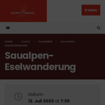
Search
Skip
for:
to
MENU
content
HOME
Events
ALLGEMEIN
SAUALPEN-
ESELWANDERUNG
Saualpen-
Eselwanderung
Datum:
12. Juli 2023
at
7:30