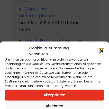
Domkunst II -
Metamorphosen
am 1. Mai 2026 - 31. Oktober
2026
Ausstellungseröffnung mit
Manfred Fabi, Christian Jaritz
Cookie-Zustimmung
verwalten
und Werner Steinhauser
Um Ihnen ein optimales Erlebnis zu bieten, verwenden wir
am 6. August 2026
Technologien wie Cookies, um Geräteinformationen zu speichern
und/oder darauf zuzugreifen. Wenn Sie diesen Technologien
Gackern 2026
zustimmen, können wir Daten wie das Surfverhalten oder
eindeutige IDs auf dieser Website verarbeiten. Wenn Sie Ihre
am 7. August 2026 - 16. August
Zustimmung nicht erteilen oder zurückziehen, können bestimmte
2026
Merkmale und Funktionen beeinträchtigt werden.
Akzeptieren
Sommerworkshop der
Kärntner Kindermalschule in St.
Ablehnen