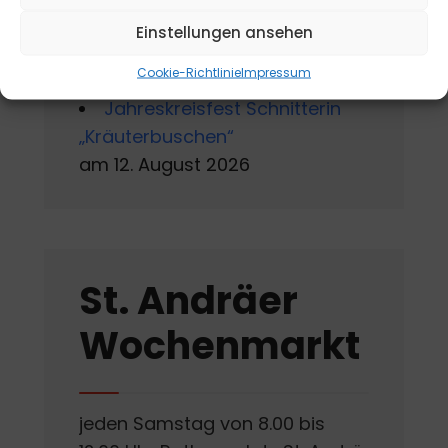
Andrä
Einstellungen ansehen
am 10. August 2026 - 15. August
2026
Cookie-Richtlinie
Impressum
Jahreskreisfest Schnitterin
„Kräuterbuschen“
am 12. August 2026
St. Andräer
Wochenmarkt
jeden Samstag von 8.00 bis